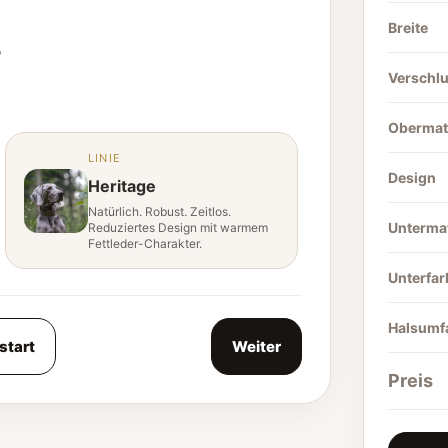
Breite
?
Verschl
Obermate
LINIE
Design
Heritage
Natürlich. Robust. Zeitlos.
Untermat
Reduziertes Design mit warmem
Fettleder-Charakter.
Unterfar
Halsumf
start
Weiter
Preis