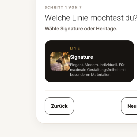
SCHRITT 1 VON 7
Welche Linie möchtest du
Wähle Signature oder Heritage.
LINIE
Signature
Elegant. Modern. Individuell. Für
maximale Gestaltungsfreiheit mit
besonderen Materialien.
Zurück
Neu