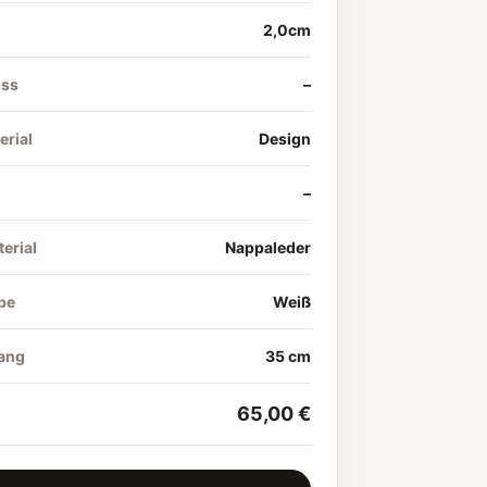
2,0cm
uss
–
rial
Design
–
erial
Nappaleder
be
Weiß
ang
35 cm
65,00 €