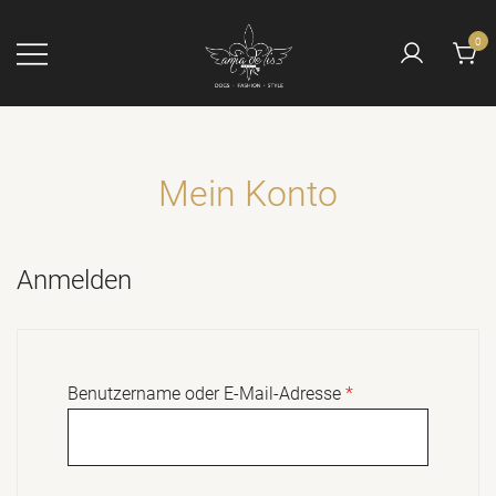
Zum
Inhalt
0
springen
Die Manufaktur
AMIA DE LIS
mit dem Engel
Mein Konto
Anmelden
Erforderlich
Benutzername oder E-Mail-Adresse
*