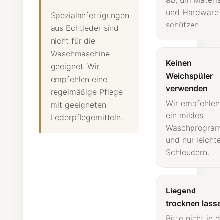
ab, um Materia
und Hardware
Spezialanfertigungen
schützen.
aus Echtleder sind
nicht für die
Waschmaschine
Keinen
geeignet. Wir
Weichspüler
empfehlen eine
verwenden
regelmäßige Pflege
Wir empfehlen
mit geeigneten
ein mildes
Lederpflegemitteln.
Waschprogra
und nur leicht
Schleudern.
Liegend
trocknen lass
Bitte nicht in 