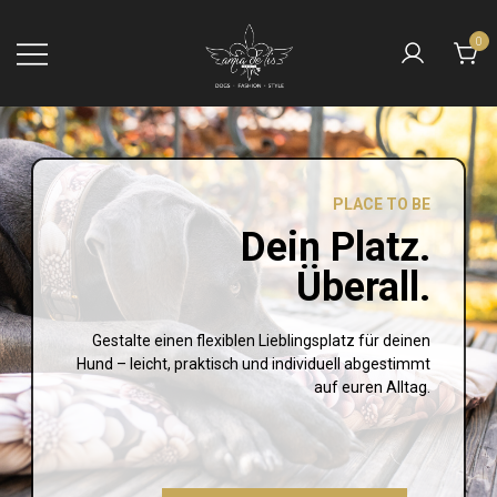
0
Die Manufaktur mit
AMIA DE LIS
dem Engel
PLACE TO BE
Dein Platz.
Überall.
Gestalte einen flexiblen Lieblingsplatz für deinen
Hund – leicht, praktisch und individuell abgestimmt
auf euren Alltag.