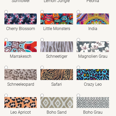
Sunflower
Lemon Jungle
Peonia
Cherry Blossom
Little Monsters
India
Marrakesch
Schneetiger
Magnolien Grau
Schneeleopard
Safari
Crazy Leo
Leo Apricot
Boho Sand
Boho Grau