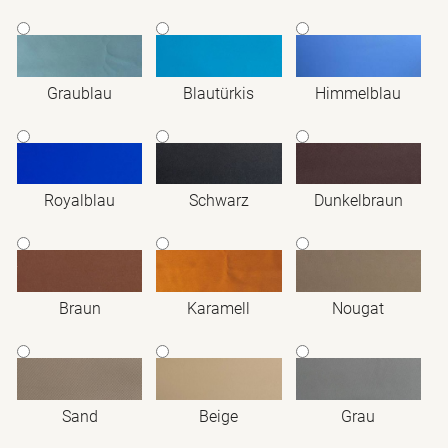
Graublau
Blautürkis
Himmelblau
Royalblau
Schwarz
Dunkelbraun
Braun
Karamell
Nougat
Sand
Beige
Grau