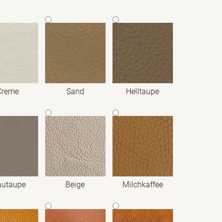
Creme
Sand
Helltaupe
autaupe
Beige
Milchkaffee