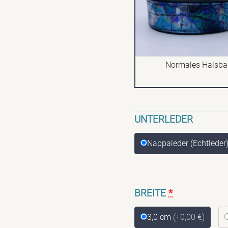
Normales Halsb
UNTERLEDER
Nappaleder (Echtleder
BREITE
*
3,0 cm
(+0,00 €)